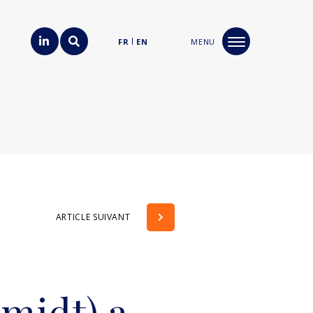
FR
EN
MENU
ARTICLE SUIVANT
midt) a