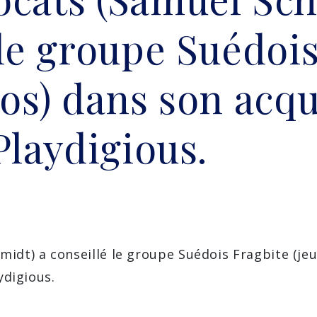
 le groupe Suédoi
éos) dans son acqu
Playdigious.
idt) a conseillé le groupe Suédois Fragbite (jeu
ydigious.