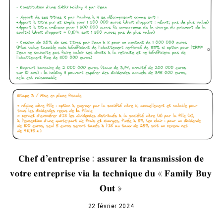
𝐂𝐡𝐞𝐟 𝐝’𝐞𝐧𝐭𝐫𝐞𝐩𝐫𝐢𝐬𝐞 : 𝐚𝐬𝐬𝐮𝐫𝐞𝐫 𝐥𝐚 𝐭𝐫𝐚𝐧𝐬𝐦𝐢𝐬𝐬𝐢𝐨𝐧 𝐝𝐞
𝐯𝐨𝐭𝐫𝐞 𝐞𝐧𝐭𝐫𝐞𝐩𝐫𝐢𝐬𝐞 𝐯𝐢𝐚 𝐥𝐚 𝐭𝐞𝐜𝐡𝐧𝐢𝐪𝐮𝐞 𝐝𝐮 « 𝐅𝐚𝐦𝐢𝐥𝐲 𝐁𝐮𝐲
𝐎𝐮𝐭 »
22 février 2024