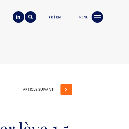
FR
EN
MENU
ARTICLE SUIVANT
r lève 1,5