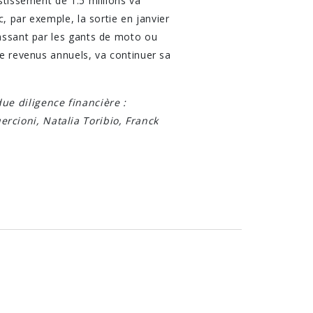
stissement de 1.5 millions va
c, par exemple, la sortie en janvier
passant par les gants de moto ou
de revenus annuels, va continuer sa
ue diligence financière :
rcioni, Natalia Toribio, Franck