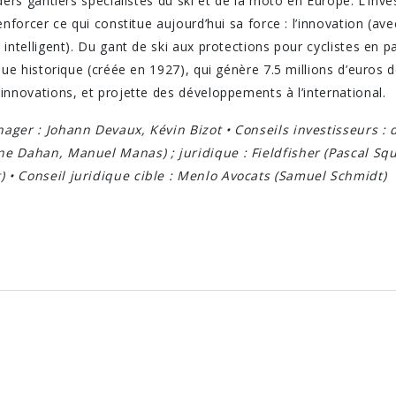
ders gantiers spécialistes du ski et de la moto en Europe. L’inve
nforcer ce qui constitue aujourd’hui sa force : l’innovation (ave
intelligent). Du gant de ski aux protections pour cyclistes en 
que historique (créée en 1927), qui génère 7.5 millions d’euros 
innovations, et projette des développements à l’international.
ger : Johann Devaux, Kévin Bizot • Conseils investisseurs : d
e Dahan, Manuel Manas) ; juridique : Fieldfisher (Pascal Sque
• Conseil juridique cible : Menlo Avocats (Samuel Schmidt)