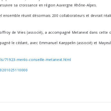
suivre sa croissance en région Auvergne Rhône-Alpes.
 ensemble réunit désormais 200 collaborateurs et devrait réalis
offroy de Vries (associé), a accompagné Metanext dans cette o
pagné le cédant, avec Emmanuel Kaeppelin (associé) et Mayeul 
als/71923-menlo-conseille-metanext.html
_20201025110000