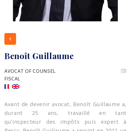
PROFIL PRÉCÉDENT
Benoît Guillaume
AVOCAT OF COUNSEL
FISCAL
Avant de devenir avocat, Benoît Guillaume a,
durant 25 ans, travaillé en tant
qu’inspecteur des impôts puis expert à
Bercy. Benoît Guillaume a rejoint en 2011 un