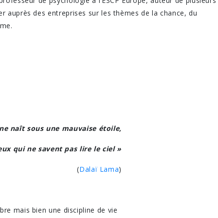
professeur de psychologie à l’ESCP Europe, auteur de plusieurs
er auprès des entreprises sur les thèmes de la chance, du
sme.
ne naît sous une mauvaise étoile,
x qui ne savent pas lire le ciel »
(
Dalaï Lama
)
re mais bien une discipline de vie