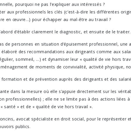
nnelle, pourquoi ne pas l’expliquer aux intéressés ?
r aux professionnels les clés (c’est-à-dire les différentes ori
re en œuvre…) pour échapper au mal-être au travail ?
abord d’établir clairement le diagnostic, et ensuite de le traiter.
as de personnes en situation d’épuisement professionnel, une as
t élaboré des recommandations aux dirigeants comme aux salari
régulier, sommeil, …) et dynamiser leur « qualité de vie hors trav
 aménagement de moments de convivialité, activité physique, not
formation et de prévention auprès des dirigeants et des salarié
nte dans la mesure où elle s’appuie directement sur les vérita
professionnelles) ; elle ne se limite pas à des actions liées à «
« santé » et de « qualité de vie hors travail ».
ins, avocat spécialiste en droit social, pour le représenter 
ouvoirs publics.