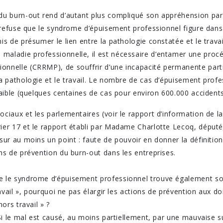
du burn-out rend d’autant plus compliqué son appréhension par l
et refuse que le syndrome d’épuisement professionnel figure dan
is de présumer le lien entre la pathologie constatée et le trava
maladie professionnelle, il est nécessaire d’entamer une proc
onnelle (CRRMP), de souffrir d’une incapacité permanente parti
 sa pathologie et le travail. Le nombre de cas d’épuisement pr
 faible (quelques centaines de cas pour environ 600.000 accidents
ociaux et les parlementaires (voir le rapport d’information de 
rier 17 et le rapport établi par Madame Charlotte Lecoq, député
sur au moins un point : faute de pouvoir en donner la définition p
ons de prévention du burn-out dans les entreprises.
ue le syndrome d’épuisement professionnel trouve également s
travail », pourquoi ne pas élargir les actions de prévention aux 
hors travail » ?
. Si le mal est causé, au moins partiellement, par une mauvaise s