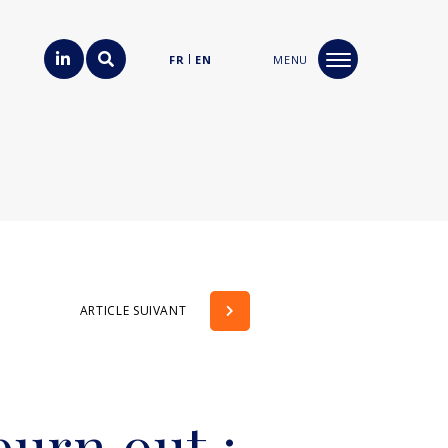
FR
EN
MENU
ARTICLE SUIVANT
urn out :