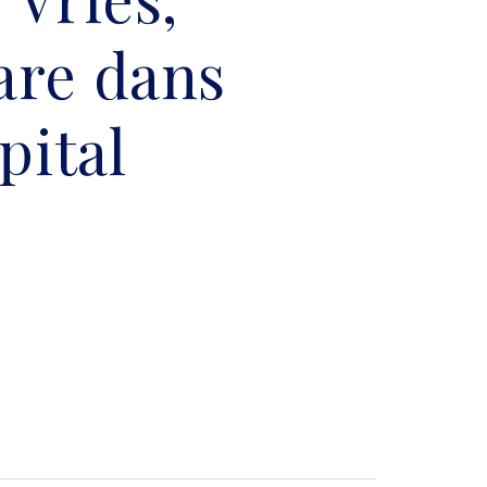
are dans
pital