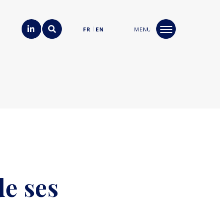
FR
EN
MENU
de ses