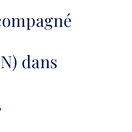
ccompagné
N) dans
,