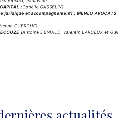
iels Vitisoft, Padawine
 CAPITAL
(Ophélie GASSELIN)
nce juridique et accompagnement) : MENLO AVOCATS
Etienne GUERCHE)
: BECOUZE
(Antoine DENIAUD, Valentin LARDEUX et Gui
dernières actualités